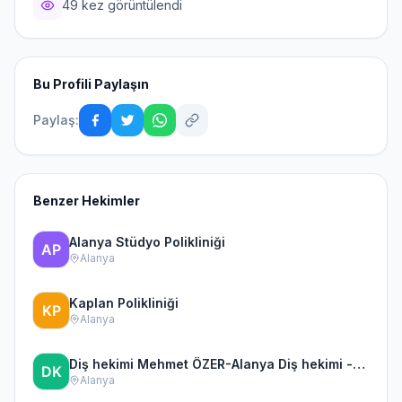
49 kez görüntülendi
Bu Profili Paylaşın
Paylaş:
Benzer Hekimler
Alanya Stüdyo Polikliniği
Alanya
Kaplan Polikliniği
Alanya
Diş hekimi Mehmet ÖZER-Alanya Diş hekimi --İmplant -Zirkonyum-Acil Diş-Kanal Tedavisi-Porselen kaplama-Dentist-
Alanya