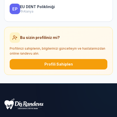
EU DENT Polikliniği
Alanya
Bu sizin profiliniz mi?
Profilinizi sahiplenin, bilgilerinizi güncelleyin ve hastalarınızdan
online randevu alın.
Profili Sahiplen