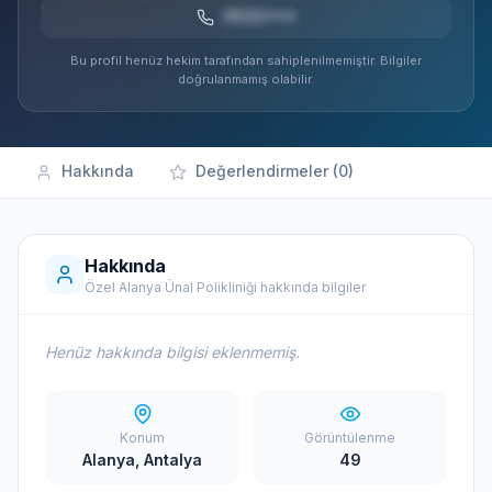
0532***
Bu profil henüz hekim tarafından sahiplenilmemiştir. Bilgiler
doğrulanmamış olabilir.
Hakkında
Değerlendirmeler (0)
Hakkında
Özel Alanya Ünal Polikliniği hakkında bilgiler
Henüz hakkında bilgisi eklenmemiş.
Konum
Görüntülenme
Alanya, Antalya
49