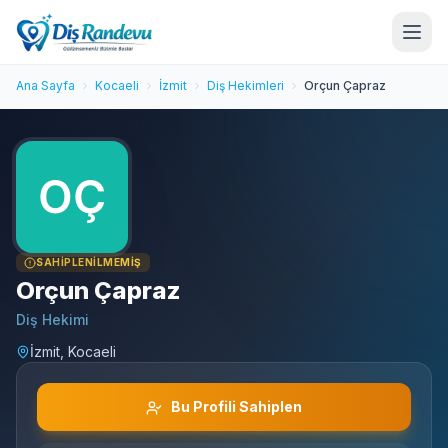
Ana Sayfa
Kocaeli
İzmit
Diş Hekimleri
Orçun Çapraz
SAHIPLENILMEMIŞ
Orçun Çapraz
Diş Hekimi
İzmit, Kocaeli
Bu Profili Sahiplen