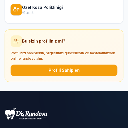
Özel Koza Polikliniği
İzmit
Bu sizin profiliniz mi?
Profilinizi sahiplenin, bilgilerinizi güncelleyin ve hastalarınızdan
online randevu alın.
Profili Sahiplen