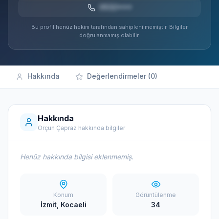
0532***
Bu profil henüz hekim tarafından sahiplenilmemiştir. Bilgiler
doğrulanmamış olabilir.
Hakkında
Değerlendirmeler (0)
Hakkında
Orçun Çapraz hakkında bilgiler
Henüz hakkında bilgisi eklenmemiş.
Konum
Görüntülenme
İzmit, Kocaeli
34