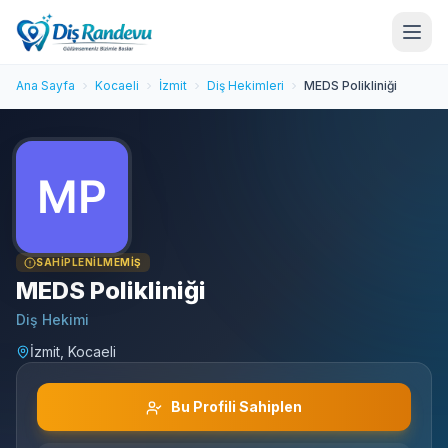
Ana Sayfa
Kocaeli
İzmit
Diş Hekimleri
MEDS Polikliniği
SAHIPLENILMEMIŞ
MEDS Polikliniği
Diş Hekimi
İzmit, Kocaeli
Bu Profili Sahiplen