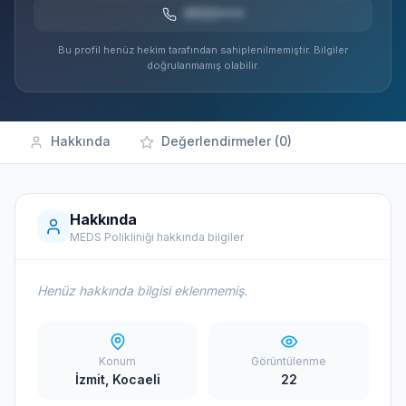
0532***
Bu profil henüz hekim tarafından sahiplenilmemiştir. Bilgiler
doğrulanmamış olabilir.
Hakkında
Değerlendirmeler (0)
Hakkında
MEDS Polikliniği hakkında bilgiler
Henüz hakkında bilgisi eklenmemiş.
Konum
Görüntülenme
İzmit, Kocaeli
22