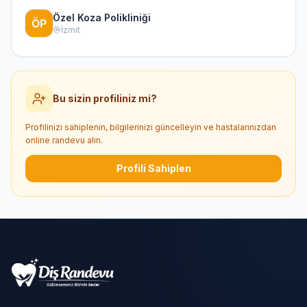
Özel Koza Polikliniği
İzmit
Bu sizin profiliniz mi?
Profilinizi sahiplenin, bilgilerinizi güncelleyin ve hastalarınızdan
online randevu alın.
Profili Sahiplen