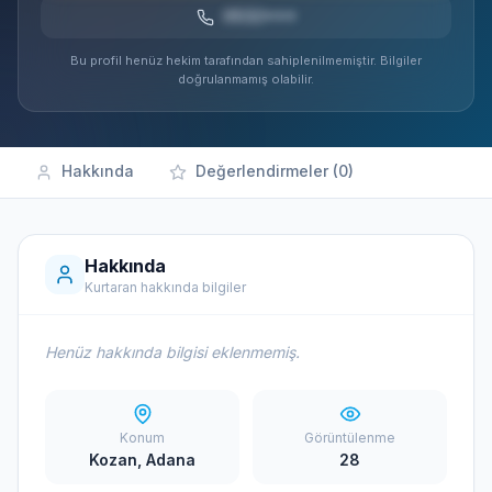
0532***
Bu profil henüz hekim tarafından sahiplenilmemiştir. Bilgiler
doğrulanmamış olabilir.
Hakkında
Değerlendirmeler (0)
Hakkında
Kurtaran hakkında bilgiler
Henüz hakkında bilgisi eklenmemiş.
Konum
Görüntülenme
Kozan, Adana
28