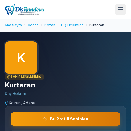
Ana Sayfa
Adana
Kozan
Diş Hekimleri
Kurtaran
SAHIPLENILMEMIŞ
Kurtaran
Diş Hekimi
Kozan, Adana
Bu Profili Sahiplen