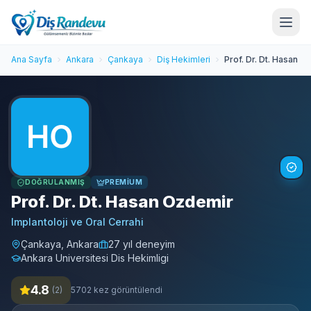
Ana Sayfa
Ankara
Çankaya
Diş Hekimleri
Prof. Dr. Dt. Hasan 
DOĞRULANMIŞ
PREMIUM
Prof. Dr. Dt. Hasan Ozdemir
Implantoloji ve Oral Cerrahi
Çankaya, Ankara
27 yıl deneyim
Ankara Universitesi Dis Hekimligi
4.8
(2)
5702 kez görüntülendi