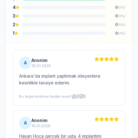
4
0
(0%)
3
0
(0%)
2
0
(0%)
1
0
(0%)
Anonim
A
25.01.2026
Ankara'da implant yaptirmak isteyenlere
kesinlikle tavsiye ederim.
0
0
Bu değerlendirme faydalı mıydı?
Anonim
A
10.01.2026
Hasan Hoca gercek bir usta. 4 implantimi