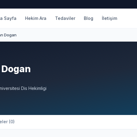
a Sayfa
Hekim Ara
Tedaviler
Blog
İletişim
an Dogan
 Dogan
iversitesi Dis Hekimligi
ler (0)