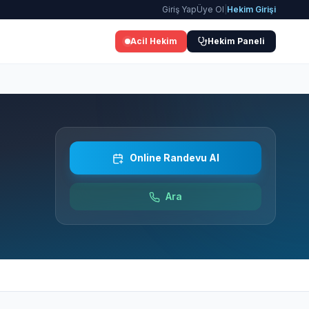
Giriş Yap
Üye Ol
|
Hekim Girişi
Acil Hekim
Hekim Paneli
Online Randevu Al
Ara