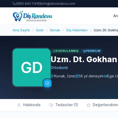
0850 840 1141
info@disrandevu.com
An
Ana Sayfa
İzmir
Konak
Diş Hekimleri
Uzm. Dt. Gokh
DOĞRULANMIŞ
PREMIUM
Uzm. Dt. Gokhan
Ortodonti
Konak, İzmir
14 yıl deneyim
Ege Un
Hakkında
Tedaviler (1)
Değerlendirme