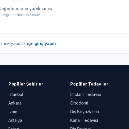
değerlendirme yapılmamış
lk değerlendiren siz olun!
dirme yapmak için
giriş yapın
Popüler Şehirler
Popüler Tedaviler
İstanbul
İmplant Tedavisi
Ankara
Ortodonti
İzmir
Diş Beyazlatma
Antalya
Kanal Tedavisi
Bursa
Diş Protezi