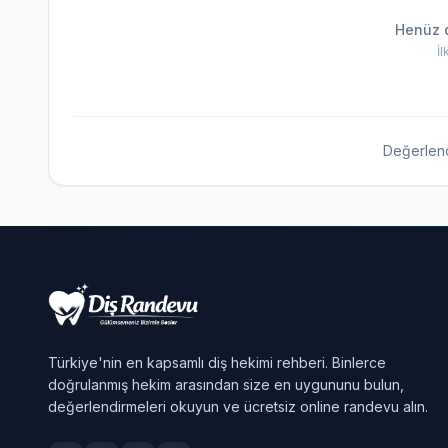
Henüz 
İ
Değerlen
Türkiye'nin en kapsamlı diş hekimi rehberi. Binlerce
doğrulanmış hekim arasından size en uygununu bulun,
değerlendirmeleri okuyun ve ücretsiz online randevu alın.