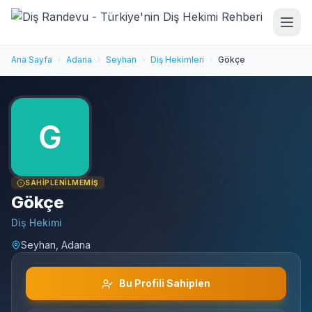
Ana Sayfa
Adana
Seyhan
Diş Hekimleri
Gökçe
SAHIPLENILMEMIŞ
Gökçe
Diş Hekimi
Seyhan, Adana
Bu Profili Sahiplen