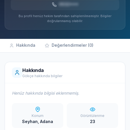
0532***
Bu profil henüz hekim tarafından sahiplenilmemiştir. Bilgiler
doğrulanmamış olabilir.
Hakkında
Değerlendirmeler (0)
Hakkında
Gökçe hakkında bilgiler
Henüz hakkında bilgisi eklenmemiş.
Konum
Görüntülenme
Seyhan, Adana
23