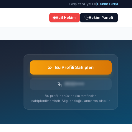
Giriş Yap
Üye Ol
|
Hekim Girişi
Acil Hekim
Hekim Paneli
Bu Profili Sahiplen
0532***
Bu profil henüz hekim tarafından
sahiplenilmemiştir. Bilgiler doğrulanmamış olabilir.