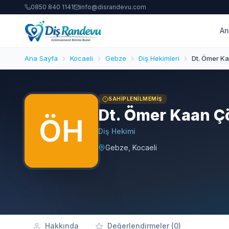
0850 840 1141
info@disrandevu.com
An
Ana Sayfa
Kocaeli
Gebze
Diş Hekimleri
Dt. Ömer Ka
SAHIPLENILMEMIŞ
Dt. Ömer Kaan Çö
Diş Hekimi
Gebze, Kocaeli
Hakkında
Değerlendirmeler (0)