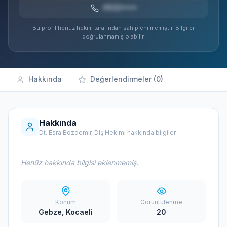
0532***
Bu profil henüz hekim tarafından sahiplenilmemiştir. Bilgiler
doğrulanmamış olabilir.
Hakkında
Değerlendirmeler (0)
Hakkında
Dt. Esra Bozdemir, Diş Hekimi hakkında bilgiler
Henüz hakkında bilgisi eklenmemiş.
Konum
Görüntülenme
Gebze, Kocaeli
20