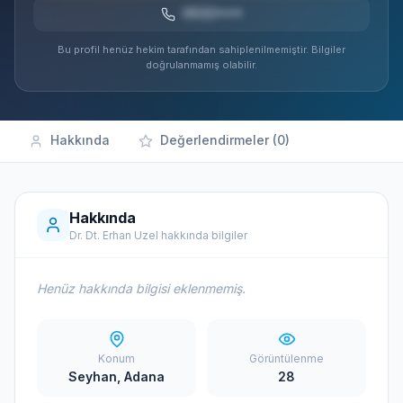
0532***
Bu profil henüz hekim tarafından sahiplenilmemiştir. Bilgiler
doğrulanmamış olabilir.
Hakkında
Değerlendirmeler (0)
Hakkında
Dr. Dt. Erhan Uzel hakkında bilgiler
Henüz hakkında bilgisi eklenmemiş.
Konum
Görüntülenme
Seyhan, Adana
28