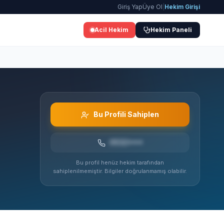
Giriş Yap
Üye Ol
|
Hekim Girişi
Acil Hekim
Hekim Paneli
Bu Profili Sahiplen
0532***
Bu profil henüz hekim tarafından
sahiplenilmemiştir. Bilgiler doğrulanmamış olabilir.