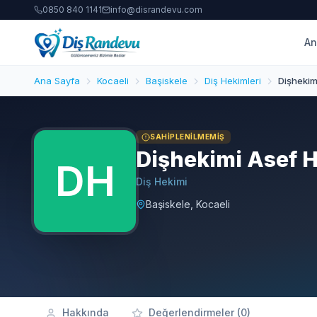
0850 840 1141
info@disrandevu.com
An
Ana Sayfa
Kocaeli
Başiskele
Diş Hekimleri
Dişhekim
SAHIPLENILMEMIŞ
Dişhekimi Asef H
Diş Hekimi
Başiskele, Kocaeli
Hakkında
Değerlendirmeler (0)