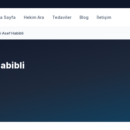
a Sayfa
Hekim Ara
Tedaviler
Blog
İletişim
i Asef Habibli
abibli