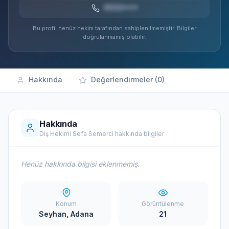
0532***
Bu profil henüz hekim tarafından sahiplenilmemiştir. Bilgiler
doğrulanmamış olabilir.
Hakkında
Değerlendirmeler (0)
Hakkında
Diş Hekimi Sefa Semerci hakkında bilgiler
Henüz hakkında bilgisi eklenmemiş.
Konum
Görüntülenme
Seyhan, Adana
21