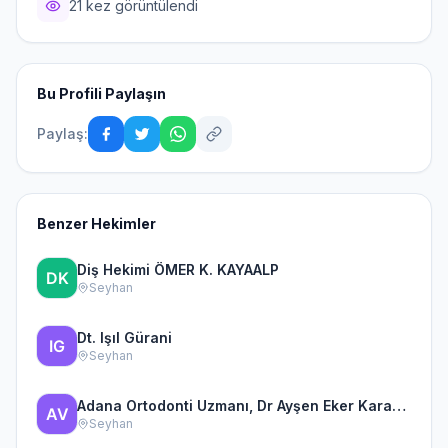
21 kez görüntülendi
Bu Profili Paylaşın
Paylaş:
Benzer Hekimler
Diş Hekimi ÖMER K. KAYAALP
Seyhan
Dt. Işıl Gürani
Seyhan
Adana Ortodonti Uzmanı, Dr Ayşen Eker Karakulak Ortodonti ve
Seyhan