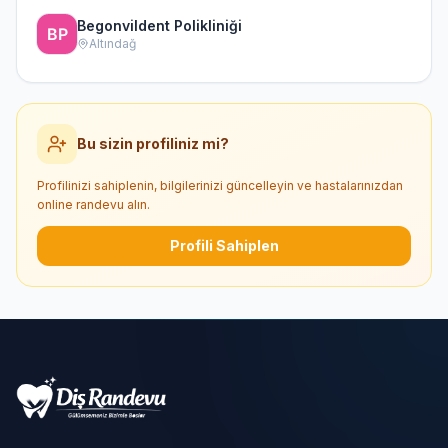
Begonvildent Polikliniği
Altındağ
Bu sizin profiliniz mi?
Profilinizi sahiplenin, bilgilerinizi güncelleyin ve hastalarınızdan
online randevu alın.
Profili Sahiplen