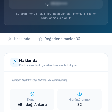
0532***
Bu profil henüz hekim tarafından sahiplenilmemiştir. Bilgiler
doğrulanmamış olabilir.
Hakkında
Değerlendirmeler (0)
Hakkında
Diş Hekimi Rukiye Atak hakkında bilgiler
Henüz hakkında bilgisi eklenmemiş.
Konum
Görüntülenme
Altındağ, Ankara
32