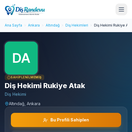
Ana Sayfa
Ankara
Altındağ
Diş Hekimleri
Diş Hekimi Rukiye Ata
SAHIPLENILMEMIŞ
Diş Hekimi Rukiye Atak
Diş Hekimi
Altındağ, Ankara
Bu Profili Sahiplen