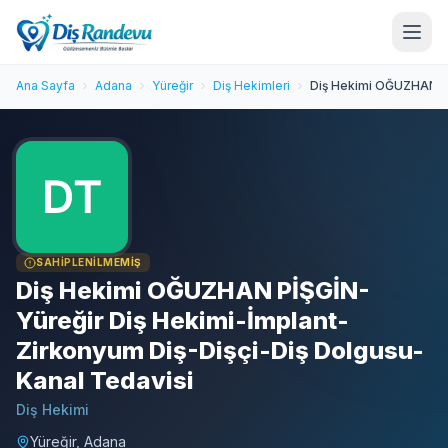
Ana Sayfa
Adana
Yüreğir
Diş Hekimleri
Diş Hekimi OĞUZHAN Pİ
SAHIPLENILMEMIŞ
Diş Hekimi OĞUZHAN PİŞGİN-
Yüreğir Diş Hekimi-İmplant-
Zirkonyum Diş-Dişçi-Diş Dolgusu-
Kanal Tedavisi
Diş Hekimi
Yüreğir, Adana