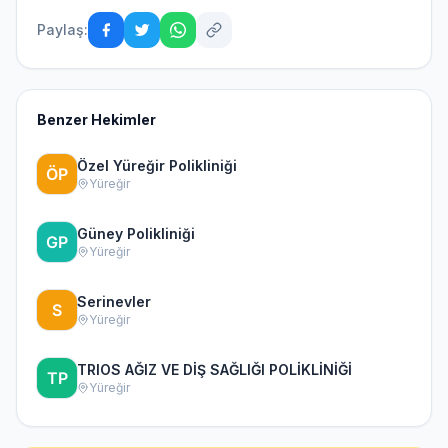
Paylaş:
Benzer Hekimler
Özel Yüreğir Polikliniği
Yüreğir
Güney Polikliniği
Yüreğir
Serinevler
Yüreğir
TRIOS AĞIZ VE DİŞ SAĞLIĞI POLİKLİNİĞİ
Yüreğir