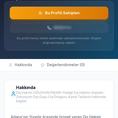
Bu Profili Sahiplen
0532***
Bu profil henüz hekim tarafından sahiplenilmemiştir. Bilgiler
doğrulanmamış olabilir.
Hakkında
Değerlendirmeler (0)
Hakkında
Diş Hekimi OĞUZHAN PİŞGİN-Yüreğir Diş Hekimi-İmplant-
Zirkonyum Diş-Dişçi-Diş Dolgusu-Kanal Tedavisi hakkında
bilgiler
Adana'nın Yüreğir ilçesinde hizmet veren Diş Hekimi