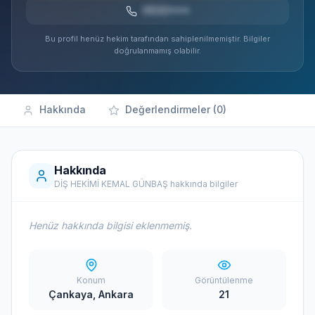
0532***
Bu profil henüz hekim tarafından sahiplenilmemiştir. Bilgiler
doğrulanmamış olabilir.
Hakkında
Değerlendirmeler (0)
Hakkında
DİŞ HEKİMİ KEMAL GÜNBAŞ hakkında bilgiler
Henüz hakkında bilgisi eklenmemiş.
Konum
Görüntülenme
Çankaya, Ankara
21