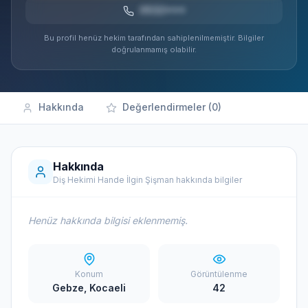
0532***
Bu profil henüz hekim tarafından sahiplenilmemiştir. Bilgiler
doğrulanmamış olabilir.
Hakkında
Değerlendirmeler (0)
Hakkında
Diş Hekimi Hande İlgin Şişman hakkında bilgiler
Henüz hakkında bilgisi eklenmemiş.
Konum
Görüntülenme
Gebze, Kocaeli
42