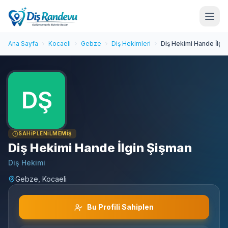
Ana Sayfa
Kocaeli
Gebze
Diş Hekimleri
Diş Hekimi Hande İlgi
SAHIPLENILMEMIŞ
Diş Hekimi Hande İlgin Şişman
Diş Hekimi
Gebze, Kocaeli
Bu Profili Sahiplen