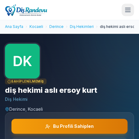
Ana Sayfa
Kocaeli
Derince
Diş Hekimleri
diş hekimi aslı ersoy 
SAHIPLENILMEMIŞ
diş hekimi aslı ersoy kurt
Diş Hekimi
Derince, Kocaeli
Bu Profili Sahiplen