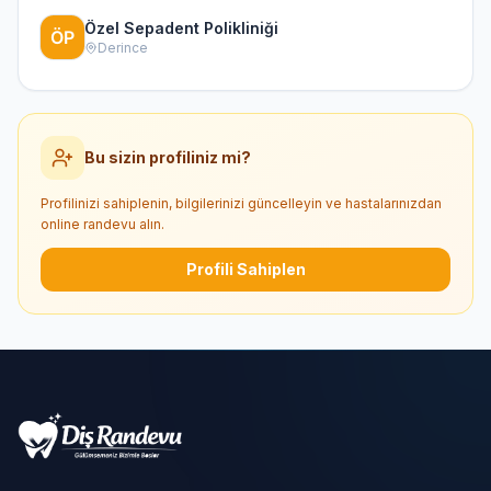
Özel Sepadent Polikliniği
Derince
Bu sizin profiliniz mi?
Profilinizi sahiplenin, bilgilerinizi güncelleyin ve hastalarınızdan
online randevu alın.
Profili Sahiplen