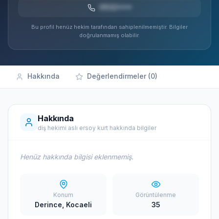
0532***
Bu profil henüz hekim tarafından sahiplenilmemiştir. Bilgiler
doğrulanmamış olabilir.
Hakkında
Değerlendirmeler (0)
Hakkında
diş hekimi aslı ersoy kurt hakkında bilgiler
Henüz hakkında bilgisi eklenmemiş.
Konum
Görüntülenme
Derince, Kocaeli
35