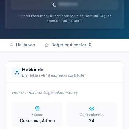
0532***
Bu profil henüz hekim tarafından sahiplenilmemiştir. Bilgiler
doğrulanmamış olabilir.
Hakkında
Değerlendirmeler (0)
Hakkında
Diş Hekimi Ali Yılmaz hakkında bilgiler
Henüz hakkında bilgisi eklenmemiş.
Konum
Görüntülenme
Çukurova, Adana
24