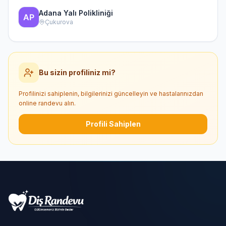
Adana Yalı Polikliniği
Çukurova
Bu sizin profiliniz mi?
Profilinizi sahiplenin, bilgilerinizi güncelleyin ve hastalarınızdan
online randevu alın.
Profili Sahiplen