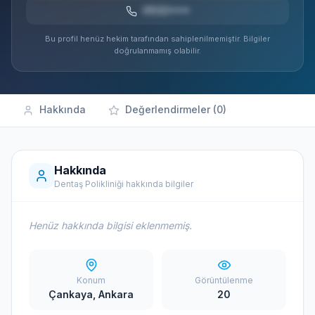
0532***
Bu profil henüz hekim tarafından sahiplenilmemiştir. Bilgiler
doğrulanmamış olabilir.
Hakkında
Değerlendirmeler (0)
Hakkında
Dentaş Polikliniği hakkında bilgiler
Henüz hakkında bilgisi eklenmemiş.
Konum
Görüntülenme
Çankaya, Ankara
20