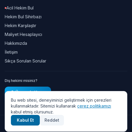
Acil Hekim Bul
Hekim Bul Sihirbazı
Hekim Karşılaştır
Maliyet Hesaplayıcı
Hakkımızda
İletişim
Sıkça Sorulan Sorular
Diş hekimi misiniz?
Ücretsiz Kayıt
Bu web sitesi, deneyiminizi geliştirmek için çerezleri
kullanmaktadır. Sitemizi kullanarak
çerez politikamızı
kabul etmiş olursunuz.
Kabul Et
Reddet
© 2026 Diş Randevu — Tüm hakları saklıdır.
Gizlilik Politikası
·
KVKK
·
Kullanım Şartları
·
Çerez Politikası