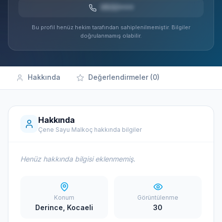
0532***
Bu profil henüz hekim tarafından sahiplenilmemiştir. Bilgiler
doğrulanmamış olabilir.
Hakkında
Değerlendirmeler (0)
Hakkında
Çene Sayu Malkoç hakkında bilgiler
Henüz hakkında bilgisi eklenmemiş.
Konum
Görüntülenme
Derince, Kocaeli
30