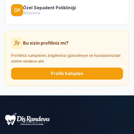
Özel Sepadent Polikliniği
Derince
Bu sizin profiliniz mi?
Profilinizi sahiplenin, bilgilerinizi güncelleyin ve hastalarınızdan
online randevu alın.
Profili Sahiplen