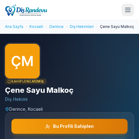
Ana Sayfa
Kocaeli
Derince
Diş Hekimleri
Çene Sayu Malkoç
SAHIPLENILMEMIŞ
Çene Sayu Malkoç
Diş Hekimi
Derince, Kocaeli
Bu Profili Sahiplen