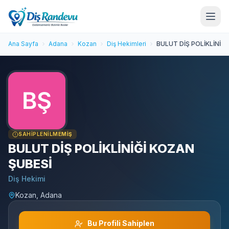
Ana Sayfa
Adana
Kozan
Diş Hekimleri
BULUT DİŞ POLİKLİNİĞ
SAHIPLENILMEMIŞ
BULUT DİŞ POLİKLİNİĞİ KOZAN
ŞUBESİ
Diş Hekimi
Kozan, Adana
Bu Profili Sahiplen