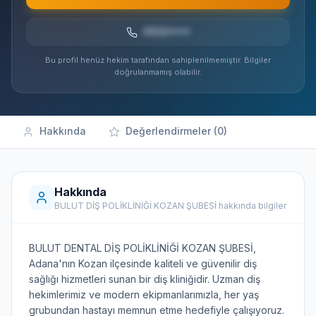
0532***
Bu profil henüz hekim tarafından sahiplenilmemiştir. Bilgiler
doğrulanmamış olabilir.
Hakkında
Değerlendirmeler (0)
Hakkında
BULUT DİŞ POLİKLİNİĞİ KOZAN ŞUBESİ hakkında bilgiler
BULUT DENTAL DİŞ POLİKLİNİĞİ KOZAN ŞUBESİ,
Adana'nın Kozan ilçesinde kaliteli ve güvenilir diş
sağlığı hizmetleri sunan bir diş kliniğidir. Uzman diş
hekimlerimiz ve modern ekipmanlarımızla, her yaş
grubundan hastayı memnun etme hedefiyle çalışıyoruz.