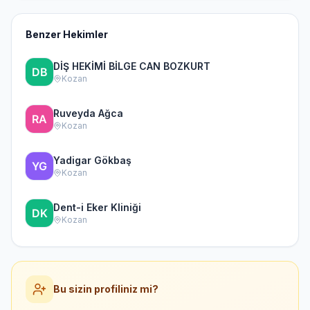
Benzer Hekimler
DİŞ HEKİMİ BİLGE CAN BOZKURT
Kozan
Ruveyda Ağca
Kozan
Yadigar Gökbaş
Kozan
Dent-i Eker Kliniği
Kozan
Bu sizin profiliniz mi?