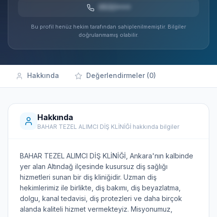
0532***
Bu profil henüz hekim tarafından sahiplenilmemiştir. Bilgiler
doğrulanmamış olabilir.
Hakkında
Değerlendirmeler (0)
Hakkında
BAHAR TEZEL ALIMCI DİŞ KLİNİĞİ hakkında bilgiler
BAHAR TEZEL ALIMCI DİŞ KLİNİĞİ, Ankara'nın kalbinde
yer alan Altındağ ilçesinde kusursuz diş sağlığı
hizmetleri sunan bir diş kliniğidir. Uzman diş
hekimlerimiz ile birlikte, diş bakımı, diş beyazlatma,
dolgu, kanal tedavisi, diş protezleri ve daha birçok
alanda kaliteli hizmet vermekteyiz. Misyonumuz,