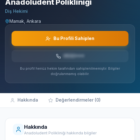
Anadoludent Polikliniği
Diş Hekimi
Mamak, Ankara
Bu Profili Sahiplen
0532***
Bu profil henüz hekim tarafından sahiplenilmemiştir. Bilgiler
doğrulanmamış olabilir.
Hakkında
Değerlendirmeler (0)
Hakkında
Anadoludent Polikliniği hakkında bilgiler