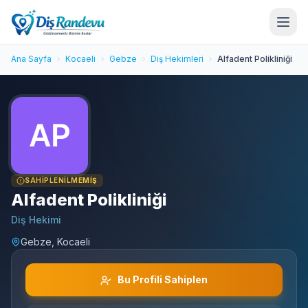
Ana Sayfa
Kocaeli
Gebze
Diş Hekimleri
Alfadent Polikliniği
SAHIPLENILMEMIŞ
Alfadent Polikliniği
Diş Hekimi
Gebze, Kocaeli
Bu Profili Sahiplen