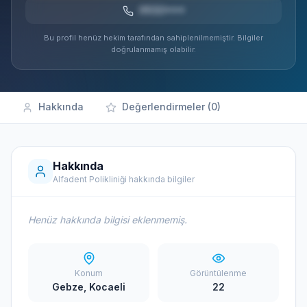
0532***
Bu profil henüz hekim tarafından sahiplenilmemiştir. Bilgiler
doğrulanmamış olabilir.
Hakkında
Değerlendirmeler (0)
Hakkında
Alfadent Polikliniği hakkında bilgiler
Henüz hakkında bilgisi eklenmemiş.
Konum
Görüntülenme
Gebze, Kocaeli
22