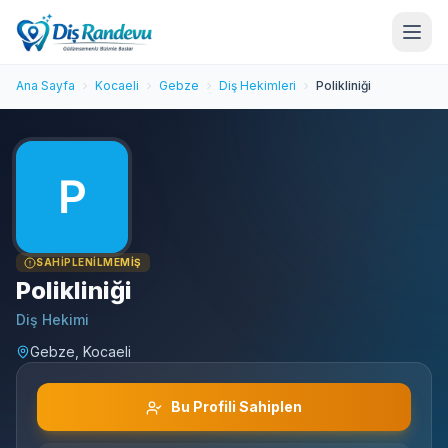
Ana Sayfa
Kocaeli
Gebze
Diş Hekimleri
Polikliniği
SAHIPLENILMEMIŞ
Polikliniği
Diş Hekimi
Gebze, Kocaeli
Bu Profili Sahiplen