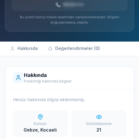
0532***
Bu profil henüz hekim tarafından sahiplenilmemiştir. Bilgiler
doğrulanmamış olabilir.
Hakkında
Değerlendirmeler (0)
Hakkında
Polikliniği hakkında bilgiler
Henüz hakkında bilgisi eklenmemiş.
Konum
Görüntülenme
Gebze, Kocaeli
21