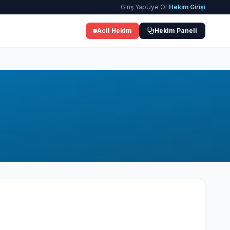
Giriş Yap
Üye Ol
|
Hekim Girişi
Acil Hekim
Hekim Paneli