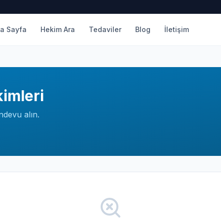
a Sayfa
Hekim Ara
Tedaviler
Blog
İletişim
imleri
ndevu alın.