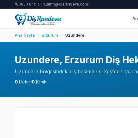
0850 840 1141
info@disrandevu.com
An
Ana Sayfa
Erzurum
Uzundere
Uzundere, Erzurum Diş Hek
Uzundere bölgesindeki diş hekimlerini keşfedin ve ra
0
Hekim
0
Klinik