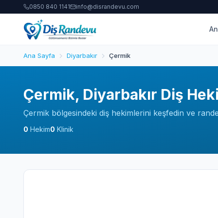
0850 840 1141
info@disrandevu.com
An
Ana Sayfa
Diyarbakır
Çermik
Çermik, Diyarbakır Diş Hek
Çermik bölgesindeki diş hekimlerini keşfedin ve rande
0
Hekim
0
Klinik