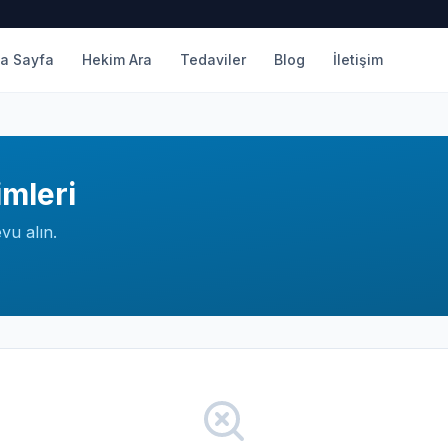
a Sayfa
Hekim Ara
Tedaviler
Blog
İletişim
imleri
vu alın.