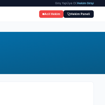
Giriş Yap
Üye Ol
|
Hekim Girişi
Acil Hekim
Hekim Paneli