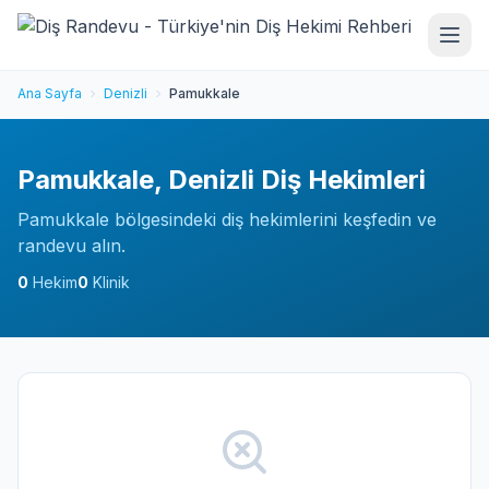
Ana Sayfa
Denizli
Pamukkale
Pamukkale, Denizli Diş Hekimleri
Pamukkale bölgesindeki diş hekimlerini keşfedin ve
randevu alın.
0
Hekim
0
Klinik