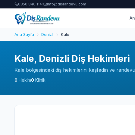
0850 840 1141
info@disrandevu.com
An
Ana Sayfa
Denizli
Kale
Kale, Denizli Diş Hekimleri
Kale bölgesindeki diş hekimlerini keşfedin ve randevu 
0
Hekim
0
Klinik