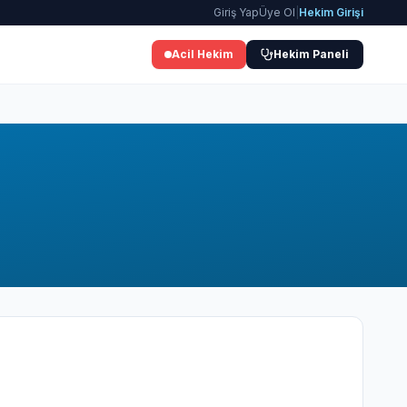
Giriş Yap
Üye Ol
|
Hekim Girişi
Acil Hekim
Hekim Paneli