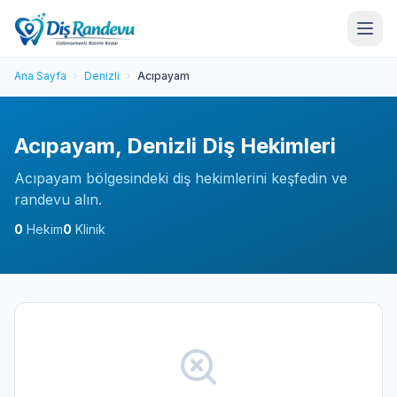
Ana Sayfa
Denizli
Acıpayam
Acıpayam, Denizli Diş Hekimleri
Acıpayam bölgesindeki diş hekimlerini keşfedin ve
randevu alın.
0
Hekim
0
Klinik