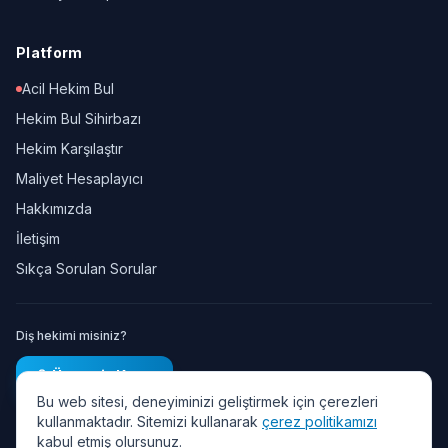
Platform
Acil Hekim Bul
Hekim Bul Sihirbazı
Hekim Karşılaştır
Maliyet Hesaplayıcı
Hakkımızda
İletişim
Sıkça Sorulan Sorular
Diş hekimi misiniz?
Ücretsiz Kayıt
Bu web sitesi, deneyiminizi geliştirmek için çerezleri
kullanmaktadır. Sitemizi kullanarak
çerez politikamızı
kabul etmiş olursunuz.