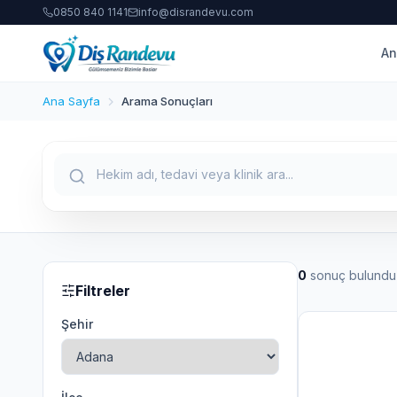
0850 840 1141
info@disrandevu.com
An
Ana Sayfa
Arama Sonuçları
0
sonuç bulundu
Filtreler
Şehir