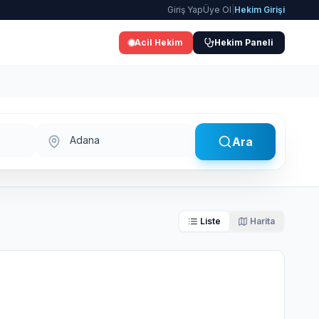
Giriş Yap
Üye Ol
|
Hekim Girişi
Acil Hekim
Hekim Paneli
Şehir Seçin
Ara
Liste
Harita